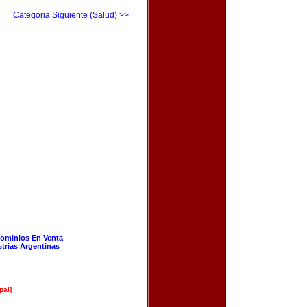
Categoria Siguiente (Salud) >>
ominios En Venta
strias Argentinas
pal]