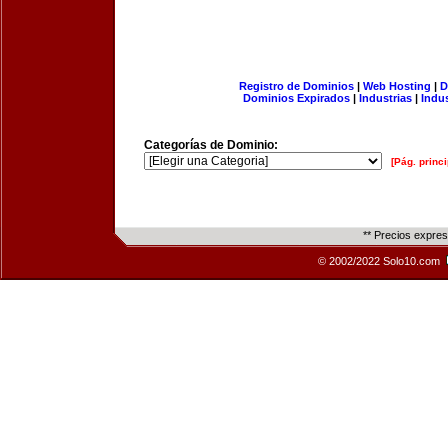
Registro de Dominios
|
Web Hosting
|
D
Dominios Expirados
|
Industrias
|
Indu
Categorías de Dominio:
[Pág. princi
** Precios expre
© 2002/2022 Solo10.com