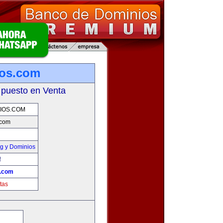
ios.com
 puesto en Venta
IOS.COM
.com
g y Dominios
!
s.com
tas