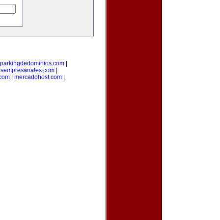
parkingdedominios.com
|
osempresariales.com
|
.com
|
mercadohost.com
|