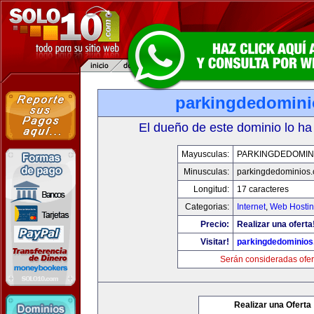
parkingdedomin
El dueño de este dominio lo ha
Mayusculas:
PARKINGDEDOMIN
Minusculas:
parkingdedominios
Longitud:
17 caracteres
Categorias:
Internet
,
Web Hostin
Precio:
Realizar una oferta
Visitar!
parkingdedominio
Serán consideradas ofer
Realizar una Oferta