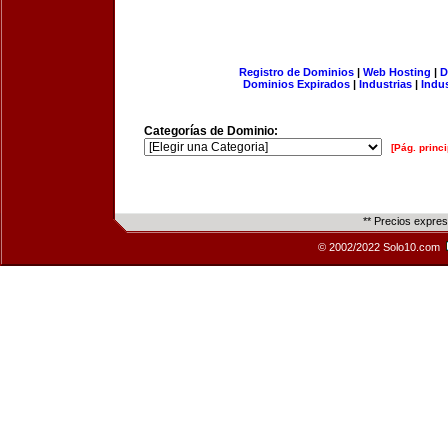
Registro de Dominios
|
Web Hosting
|
D
Dominios Expirados
|
Industrias
|
Indu
Categorías de Dominio:
[Pág. princi
** Precios expre
© 2002/2022 Solo10.com