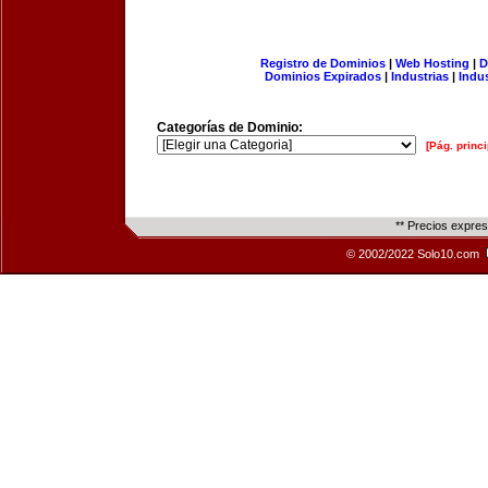
Registro de Dominios
|
Web Hosting
|
D
Dominios Expirados
|
Industrias
|
Indu
Categorías de Dominio:
[Pág. princi
** Precios expre
© 2002/2022 Solo10.com