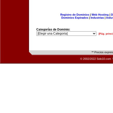
Registro de Dominios
|
Web Hosting
|
D
Dominios Expirados
|
Industrias
|
Indu
Categorías de Dominio:
[Pág. princi
** Precios expre
© 2002/2022 Solo10.com