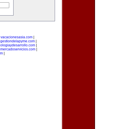
|
vacacionesasia.com
|
|
gestiondelapyme.com
|
nologiaydesarrollo.com
|
|
mercadoservicios.com
|
om
|