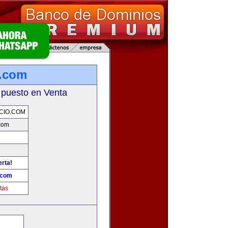
o.com
 puesto en Venta
CIO.COM
com
erta!
.com
tas