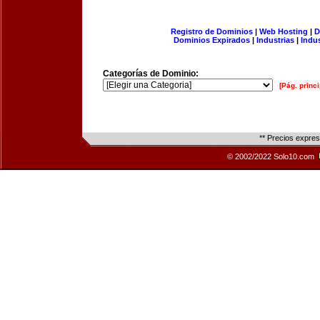
Registro de Dominios
|
Web Hosting
|
D
Dominios Expirados
|
Industrias
|
Indu
Categorías de Dominio:
[Pág. princi
** Precios expre
© 2002/2022 Solo10.com