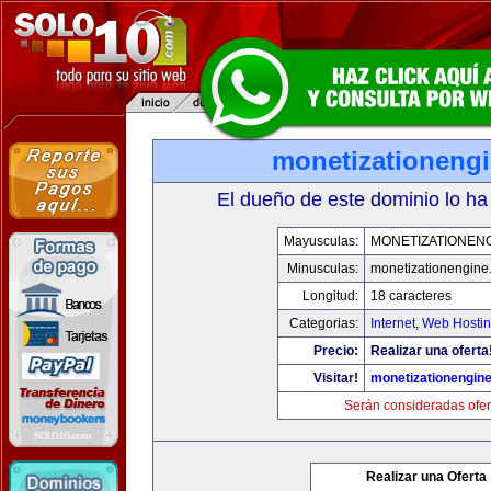
monetizationeng
El dueño de este dominio lo ha
Mayusculas:
MONETIZATIONEN
Minusculas:
monetizationengine
Longitud:
18 caracteres
Categorias:
Internet
,
Web Hostin
Precio:
Realizar una oferta
Visitar!
monetizationengin
Serán consideradas ofer
Realizar una Oferta