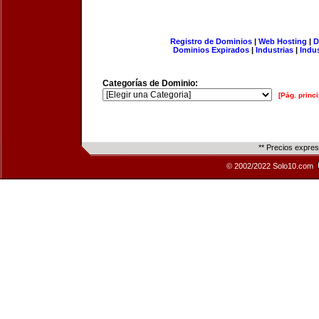
Registro de Dominios
|
Web Hosting
|
D
Dominios Expirados
|
Industrias
|
Indu
Categorías de Dominio:
[Pág. princi
** Precios expre
© 2002/2022 Solo10.com