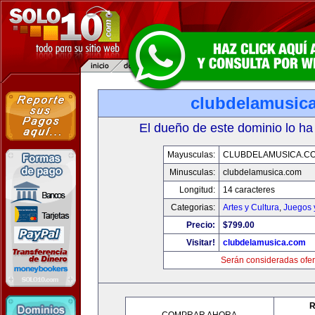
clubdelamusic
El dueño de este dominio lo ha
Mayusculas:
CLUBDELAMUSICA.C
Minusculas:
clubdelamusica.com
Longitud:
14 caracteres
Categorias:
Artes y Cultura
,
Juegos 
Precio:
$799.00
Visitar!
clubdelamusica.com
Serán consideradas ofer
R