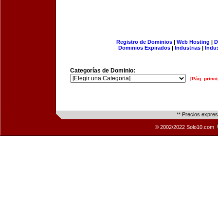
Registro de Dominios
|
Web Hosting
|
D
Dominios Expirados
|
Industrias
|
Indu
Categorías de Dominio:
[Pág. princi
** Precios expre
© 2002/2022 Solo10.com