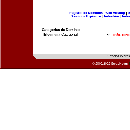
Registro de Dominios
|
Web Hosting
|
D
Dominios Expirados
|
Industrias
|
Indu
Categorías de Dominio:
[Pág. princi
** Precios expre
© 2002/2022 Solo10.com