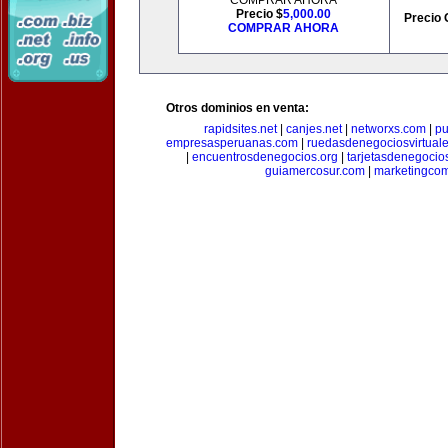
COMPRAR AHORA
Precio $
5,000.00
Precio 
COMPRAR AHORA
Otros dominios en venta:
rapidsites.net
|
canjes.net
|
networxs.com
|
pu
empresasperuanas.com
|
ruedasdenegociosvirtual
|
encuentrosdenegocios.org
|
tarjetasdenegocio
guiamercosur.com
|
marketingcom