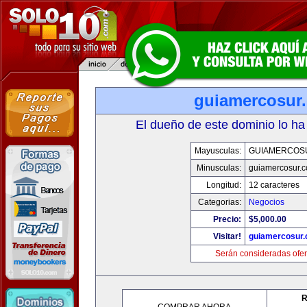
guiamercosur
El dueño de este dominio lo ha
Mayusculas:
GUIAMERCOS
Minusculas:
guiamercosur.
Longitud:
12 caracteres
Categorias:
Negocios
Precio:
$5,000.00
Visitar!
guiamercosur
Serán consideradas ofer
R