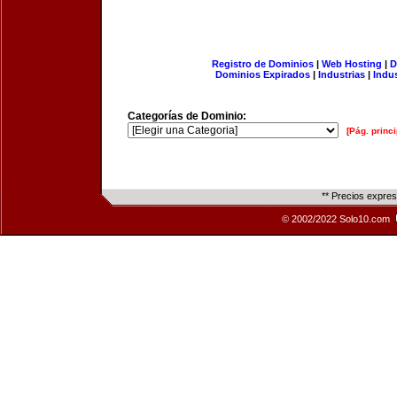
Registro de Dominios
|
Web Hosting
|
D
Dominios Expirados
|
Industrias
|
Indu
Categorías de Dominio:
[Pág. princi
** Precios expre
© 2002/2022 Solo10.com