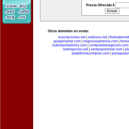
Precio Ofrecido $
Otros dominios en venta:
suscripciones.net
|
exitosos.net
|
thetraderne
guiapinamar.com
|
negociosamerica.com
|
fonox
clubimportadores.com
|
contactodenegocios.com
rednegocios.net
|
ventasporemail.com
|
pl
plataformacompras.com
|
paraguayi