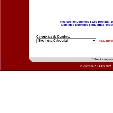
Registro de Dominios
|
Web Hosting
|
D
Dominios Expirados
|
Industrias
|
Indu
Categorías de Dominio:
[Pág. princi
** Precios expre
© 2002/2022 Solo10.com