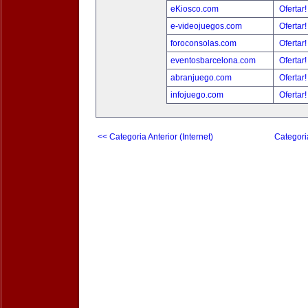
eKiosco.com
Ofertar
e-videojuegos.com
Ofertar
foroconsolas.com
Ofertar
eventosbarcelona.com
Ofertar
abranjuego.com
Ofertar
infojuego.com
Ofertar
<< Categoria Anterior (Internet)
Categori