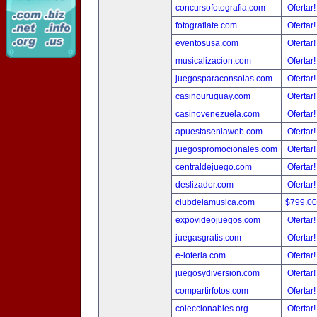
concursofotografia.com
Ofertar
fotografiate.com
Ofertar
eventosusa.com
Ofertar
musicalizacion.com
Ofertar
juegosparaconsolas.com
Ofertar
casinouruguay.com
Ofertar
casinovenezuela.com
Ofertar
apuestasenlaweb.com
Ofertar
juegospromocionales.com
Ofertar
centraldejuego.com
Ofertar
deslizador.com
Ofertar
clubdelamusica.com
$799.0
expovideojuegos.com
Ofertar
juegasgratis.com
Ofertar
e-loteria.com
Ofertar
juegosydiversion.com
Ofertar
compartirfotos.com
Ofertar
coleccionables.org
Ofertar